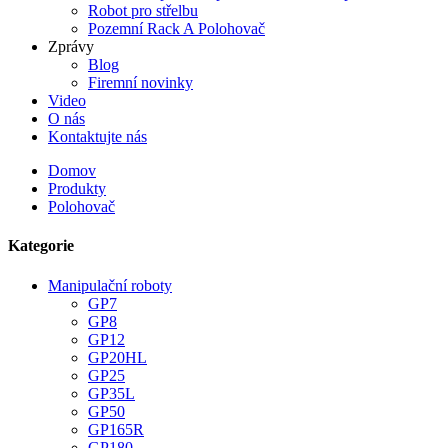
Robot pro střelbu
Pozemní Rack A Polohovač
Zprávy
Blog
Firemní novinky
Video
O nás
Kontaktujte nás
Domov
Produkty
Polohovač
Kategorie
Manipulační roboty
GP7
GP8
GP12
GP20HL
GP25
GP35L
GP50
GP165R
GP180