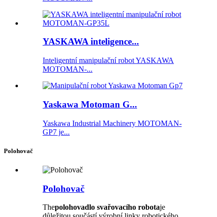
YASKAWA inteligence...
Inteligentní manipulační robot YASKAWA
MOTOMAN-...
Yaskawa Motoman G...
Yaskawa Industrial Machinery MOTOMAN-
GP7 je...
Polohovač
Polohovač
The
polohovadlo svařovacího robota
je
důležitou součástí výrobní linky robotického