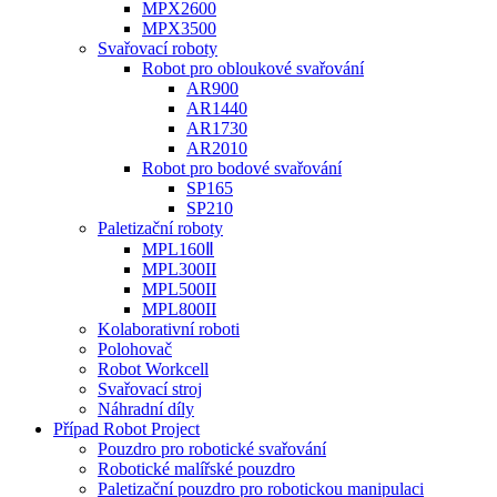
MPX2600
MPX3500
Svařovací roboty
Robot pro obloukové svařování
AR900
AR1440
AR1730
AR2010
Robot pro bodové svařování
SP165
SP210
Paletizační roboty
MPL160Ⅱ
MPL300II
MPL500II
MPL800II
Kolaborativní roboti
Polohovač
Robot Workcell
Svařovací stroj
Náhradní díly
Případ Robot Project
Pouzdro pro robotické svařování
Robotické malířské pouzdro
Paletizační pouzdro pro robotickou manipulaci