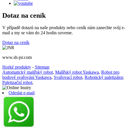
Dotaz na ceník
V případě dotazů na naše produkty nebo ceník nám zanechte svůj e-
mail a my se vám do 24 hodin ozveme.
Dotaz na ceník
www.sh-jsr.com
Horké produkty
-
Sitemap
Automatický malířský robot
,
Malířský robot Yaskawa
,
Robot pro
bodové svařování Yaskawa
,
Svařovací robot
,
Robotický paletizátor
,
Paletizační robot
,
Odeslat e-mail