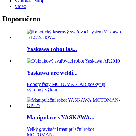
Svařovací stroj
Video
Doporučeno
Yaskawa robot las...
Yaskawa arc weldi...
Roboty řady MOTOMAN-AR poskytují
výkonný výkon...
Manipulace s YASKAWA...
Velký gravitační manipulační robot
MOTOMAN-...