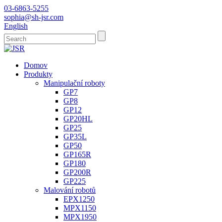
03-6863-5255
sophia@sh-jsr.com
English
Domov
Produkty
Manipulační roboty
GP7
GP8
GP12
GP20HL
GP25
GP35L
GP50
GP165R
GP180
GP200R
GP225
Malování robotů
EPX1250
MPX1150
MPX1950