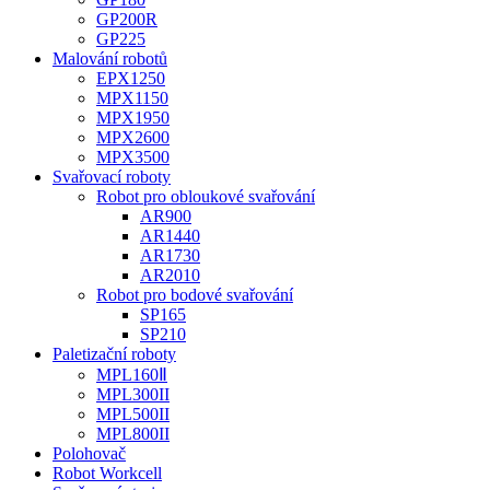
GP200R
GP225
Malování robotů
EPX1250
MPX1150
MPX1950
MPX2600
MPX3500
Svařovací roboty
Robot pro obloukové svařování
AR900
AR1440
AR1730
AR2010
Robot pro bodové svařování
SP165
SP210
Paletizační roboty
MPL160Ⅱ
MPL300II
MPL500II
MPL800II
Polohovač
Robot Workcell