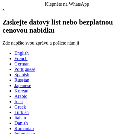
Klepněte na WhatsApp
x
Získejte datový list nebo bezplatnou
cenovou nabídku
Zde napište svou zprávu a pošlete nám ji
English
French
German
Portuguese
Spanish
Russian
Japanese
Korean
Arabic
Irish
Greek
Turkish
Italian
Danish
Romanian
Indonesian