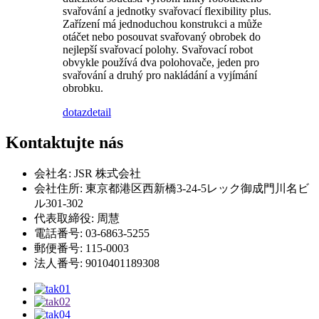
svařování a jednotky svařovací flexibility plus.
Zařízení má jednoduchou konstrukci a může
otáčet nebo posouvat svařovaný obrobek do
nejlepší svařovací polohy. Svařovací robot
obvykle používá dva polohovače, jeden pro
svařování a druhý pro nakládání a vyjímání
obrobku.
dotaz
detail
Kontaktujte nás
会社名: JSR 株式会社
会社住所: 東京都港区西新橋3-24-5レック御成門川名ビ
ル301-302
代表取締役: 周慧
電話番号: 03-6863-5255
郵便番号: 115-0003
法人番号: 9010401189308