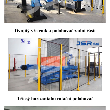
Dvojitý vřeteník a polohovač zadní části
Tříosý horizontální rotační polohovač