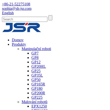
+86-21-52275108
sophia@sh-jsr.com
English
Domov
Produkty
Manipulační roboti
GP7
GP8
GP12
GP20HL
GP25
GP35L
GP50
GP165R
GP180
GP200R
GP225
Malování robotů
EPX1250