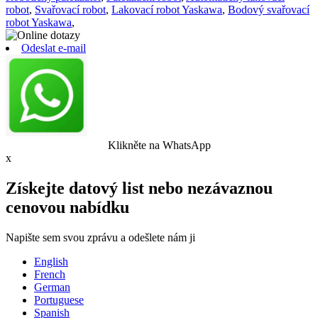
robot
,
Svařovací robot
,
Lakovací robot Yaskawa
,
Bodový svařovací
robot Yaskawa
,
Odeslat e-mail
Klikněte na WhatsApp
x
Získejte datový list nebo nezávaznou
cenovou nabídku
Napište sem svou zprávu a odešlete nám ji
English
French
German
Portuguese
Spanish