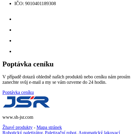
IČO: 9010401189308
Poptávka ceníku
V případě dotazů ohledně našich produktů nebo ceníku nám prosím
zanechte svůj e-mail a my se vám ozveme do 24 hodin.
Poptávka ceníku
www.sh-jsr.com
Žhavé produkty
-
Mapa stránek
Robotický paletizátor
,
Paletizační robot
,
Automatický lakovací