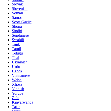
Slovak
Slovenian
Somali
Samoan
Scots Gaelic
Shona
Sindhi
Sundanese
Swahili
Tajik
Tamil
Telugu
Thai
Ukrainian
Urdu
Uzbek
Vietnamese
Welsh
Xhosa
Yiddish
Yoruba
Zulu
Kinyarwanda
Tatar