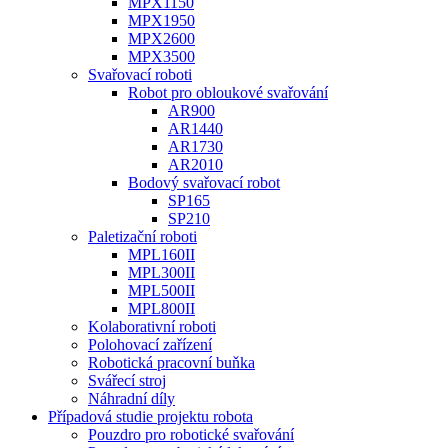
MPX1150
MPX1950
MPX2600
MPX3500
Svařovací roboti
Robot pro obloukové svařování
AR900
AR1440
AR1730
AR2010
Bodový svařovací robot
SP165
SP210
Paletizační roboti
MPL160II
MPL300II
MPL500II
MPL800II
Kolaborativní roboti
Polohovací zařízení
Robotická pracovní buňka
Svářecí stroj
Náhradní díly
Případová studie projektu robota
Pouzdro pro robotické svařování