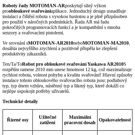
Roboty řady MOTOMAN-AR
poskytují silný výkon
pro
obloukové svařování
aplikace. Jednoduchý design usnadňuje
instalaci a čištění robota s vysokou hustotou a je plně přizpůsoben
pro použití v náročných podmínkách. Řada AR má řadu
pokročilých programovacích funkcí a je kompatibilní s mnoha
senzory a svařovacími pistolemi.
Ve srovnání s
MOTOMAN-AR2010
nebo
MOTOMAN-MA2010
,
dosáhla nejvyššího zrychlení a pozitivně přispěla ke zlepšení
produktivity zákazníků.
Ten/Ta/To
Robot pro obloukové svařování Yaskawa AR2010
S
rozpětím ramene 2010 mm unese hmotnost 12 kg, což maximalizuje
rychlost robota, volnost pohybu a kvalitu svařování! Hlavní způsoby
instalace tohoto obloukového svařovacího robota jsou: podlahový
typ, typ dnem vzhůru, nástěnný typ a šikmý typ, které dokáží co
nejlépe uspokojit potřeby uživatelů.
Technické detaily
Užitečné
Maximální
Řízené osy
Opakovatelnost
zatížení
pracovní dosah