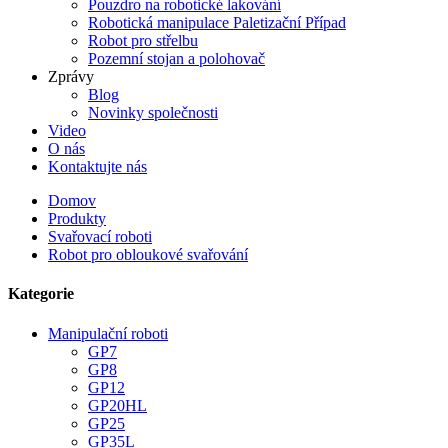
Pouzdro na robotické lakování
Robotická manipulace Paletizační Případ
Robot pro střelbu
Pozemní stojan a polohovač
Zprávy
Blog
Novinky společnosti
Video
O nás
Kontaktujte nás
Domov
Produkty
Svařovací roboti
Robot pro obloukové svařování
Kategorie
Manipulační roboti
GP7
GP8
GP12
GP20HL
GP25
GP35L