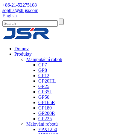
+86-21-52275108
sophia@sh-jsr.com
English
Domov
Produkty
Manipulační roboti
GP7
GP8
GP12
GP20HL
GP25
GP35L
GP50
GP165R
GP180
GP200R
GP225
Malování robotů
EPX1250