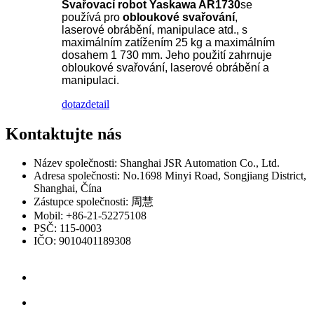
Svařovací robot Yaskawa AR1730
se
používá pro
obloukové svařování
,
laserové obrábění, manipulace atd., s
maximálním zatížením 25 kg a maximálním
dosahem 1 730 mm. Jeho použití zahrnuje
obloukové svařování, laserové obrábění a
manipulaci.
dotaz
detail
Kontaktujte nás
Název společnosti: Shanghai JSR Automation Co., Ltd.
Adresa společnosti: No.1698 Minyi Road, Songjiang District,
Shanghai, Čína
Zástupce společnosti: 周慧
Mobil: +86-21-52275108
PSČ: 115-0003
IČO: 9010401189308