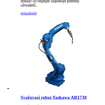
dokáží co nejlépe uspokojit potřeby
uživatelů.
dotaz
detail
Svařovací robot Yaskawa AR1730