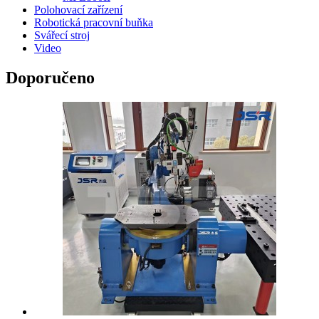
Polohovací zařízení
Robotická pracovní buňka
Svářecí stroj
Video
Doporučeno