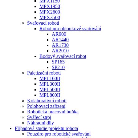
MPX1150
MPX1950
MPX2600
MPX3500
Svařovací roboti
Robot pro obloukové svařování
AR900
AR1440
AR1730
AR2010
Bodový svařovací robot
SP165
SP210
Paletizační roboti
MPL160II
MPL300II
MPL500II
MPL800II
Kolaborativní roboti
Polohovací zařízení
Robotická pracovní buňka
Svářecí stroj
Náhradní díly
Případová studie projektu robota
Pouzdro pro robotické svařování