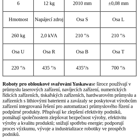
6
12 kg
2010 mm
±0,08 mm
Hmotnost
Napájecí zdroj
Osa S
Osa L
260 kg
2,0 kVA
210 °/s
210 °/s
Osa U
Osa R
Osa B
Osa T
220 °/s
435 °/s
435°/s
700 °/s
Roboty pro obloukové svařování Yaskawa
se široce používají v
průmyslu laserových zařízení, navíjecích zařízení, numerických
řídicích zařízeních, tiskařských zařízeních, hardwarovém průmyslu a
zařízeních s lithiovými bateriemi a zavázaly se poskytovat výrobcům
zařízení integrovaná řešení pro automatizaci průmyslového řízení a
podpůrné produkty. Přispívají ke zlepšení efektivity podniků,
pomáhají společnostem zlepšovat bezpečnost výroby, efektivitu
výroby a kvalitu produktů; snižují spotřebu energie; podporují
proces výzkumu, vývoje a industrializace robotiky ve prospěch
podniků.