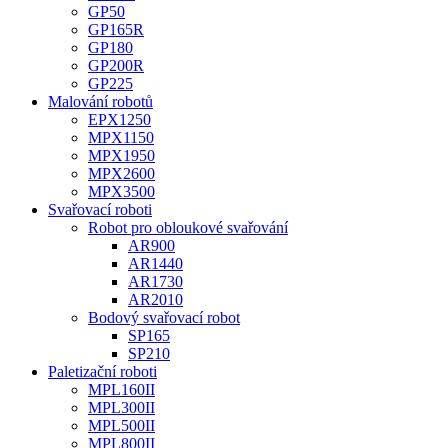
GP50
GP165R
GP180
GP200R
GP225
Malování robotů
EPX1250
MPX1150
MPX1950
MPX2600
MPX3500
Svařovací roboti
Robot pro obloukové svařování
AR900
AR1440
AR1730
AR2010
Bodový svařovací robot
SP165
SP210
Paletizační roboti
MPL160II
MPL300II
MPL500II
MPL800II