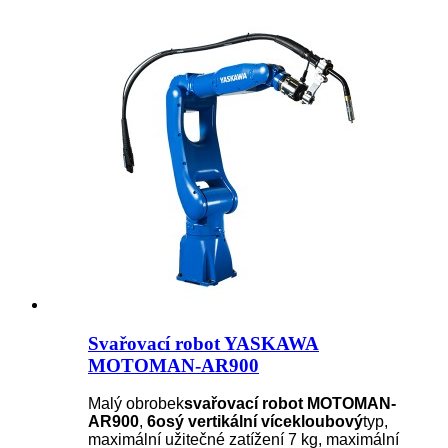
Svařovací robot YASKAWA
MOTOMAN-AR900
Malý obrobek
svařovací robot MOTOMAN-
AR900
,
6osý vertikální vícekloubový
typ,
maximální užitečné zatížení 7 kg, maximální